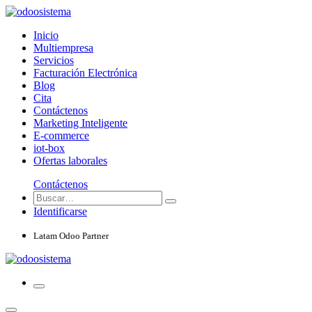
Inicio
Multiempresa
Servicios
Facturación Electrónica
Blog
Cita
Contáctenos
Marketing Inteligente
E-commerce
iot-box
Ofertas laborales
Contáctenos
Identificarse
Latam Odoo Partner