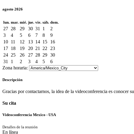
agosto 2026
lun.
mar.
mié.
jue.
vie.
sáb.
dom.
27
28
29
30
31
1
2
3
4
5
6
7
8
9
10
11
12
13
14
15
16
17
18
19
20
21
22
23
24
25
26
27
28
29
30
31
1
2
3
4
5
6
Zona horaria:
Descripción
Gracias por contactarnos, la idea de la videoconferencia es conocer s
Su cita
Videoconferencia Mexico - USA
Detalles de la reunión
En línea