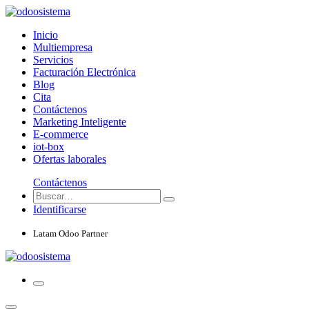
Inicio
Multiempresa
Servicios
Facturación Electrónica
Blog
Cita
Contáctenos
Marketing Inteligente
E-commerce
iot-box
Ofertas laborales
Contáctenos
Identificarse
Latam Odoo Partner