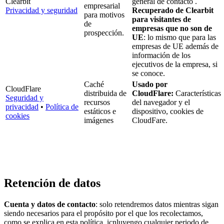
Clearbit
general de contacto .
empresarial
Privacidad y seguridad
Recuperado de Clearbit
para motivos
para visitantes de
de
empresas que no son de
prospección.
UE
: lo mismo que para las
empresas de UE además de
información de los
ejecutivos de la empresa, si
se conoce.
Caché
Usado por
CloudFlare
distribuida de
CloudFlare:
Características
Seguridad y
recursos
del navegador y el
privacidad
•
Política de
estáticos e
dispositivo, cookies de
cookies
imágenes
CloudFare.
Retención de datos
Cuenta y datos de contacto
: solo retendremos datos mientras sigan
siendo necesarios para el propósito por el que los recolectamos,
como se explica en esta política, icnluyengo cualquier periodo de