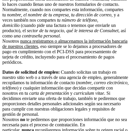
lo haces cuando llenas uno de nuestros formularios de contacto.
Normalmente, cuando nos compartes esta información, compartes
tu
nombre, el nombre de tu empresa, tu dirección de correo,
y a
veces también nos compartes
tu número de teléfono,
domicilio
(cuando pide una factura o tenemos que enviarle un
producto), el
sector de tu negocio
,
qué le interesa de Consulnet
, así
como
una contraseña personal
.
Nosotros
nunca registramos o almacenamos la información bancaria
de nuestros clientes
, eso siempre se lo dejamos a procesadores de
pago en cumplimiento con el PCI-DSS para procesamiento de
tarjeta de crédito, incluyendo para el procesamiento de pagos
periódicos.
Datos de solicitud de empleo:
Cuando solicitas un trabajo en
nuestro sitio web o a través de una agencia de empleo, generalmente
recopilamos tu información de contacto (
nombre, correo electrónico,
teléfono
) y cualquier información que decidas compartir con
nosotros en tu
carta de presentación
y
curriculum vitae
. Si
decidimos enviarte una oferta de trabajo, también te pediremos que
proporciones detalles personales adicionales según sea necesario
para cumplir con nuestras obligaciones legales y requisitos de
gestión de personal.
Nosotros
no
te pediremos que proporciones información que no sea
necesaria para el proceso de contratación. En
particular,
nunca
recopilaremos información sobre tu origen racial o