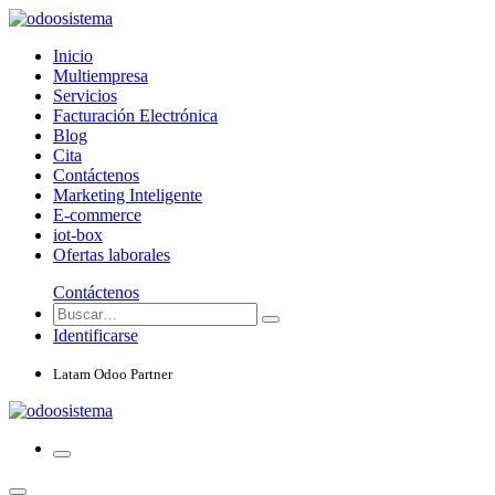
Inicio
Multiempresa
Servicios
Facturación Electrónica
Blog
Cita
Contáctenos
Marketing Inteligente
E-commerce
iot-box
Ofertas laborales
Contáctenos
Identificarse
Latam Odoo Partner