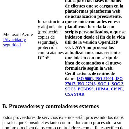
datos para las bases de datos
de clientes que se cargan en la
plataformas plataforma web
de actualización preexistente,
Infraestructura
que se iniciaron antes en esa
y alojamiento
plataforma heredada con
(producción +
scripts personalizados, o que se
Microsoft Azure
copias de
iniciaron desde el fin de la vida
Privacidad y
seguridad),
útil de la versión OpenERP
seguridad
protección
v6.1. AWS no procesa las
contra ataques
actualizaciones más recientes
DDoS.
que inicien con un script de
línea de comandos o el nuevo
formulario según la web.
Certificaciones de centros de
datos
:
ISO 9001, ISO 27001, ISO
27017, ISO 27018, SOC 1, SOC 2,
SOC3, PCI-DSS, HIPAA, CISPE,
CSA STAR
B. Procesadores y controladores externos
Estos proveedores de servicios externos están procesando los datos
para los que Consulnet es tanto controlador como procesador a su
nombre o reciben datos como controladores con el fin específico de