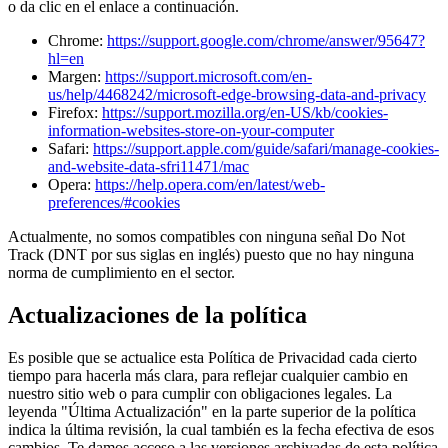
o da clic en el enlace a continuación.
Chrome:
https://support.google.com/chrome/answer/95647?
hl=en
Margen:
https://support.microsoft.com/en-
us/help/4468242/microsoft-edge-browsing-data-and-privacy
Firefox:
https://support.mozilla.org/en-US/kb/cookies-
information-websites-store-on-your-computer
Safari:
https://support.apple.com/guide/safari/manage-cookies-
and-website-data-sfri11471/mac
Opera:
https://help.opera.com/en/latest/web-
preferences/#cookies
Actualmente, no somos compatibles con ninguna señal Do Not
Track (DNT por sus siglas en inglés) puesto que no hay ninguna
norma de cumplimiento en el sector.
Actualizaciones de la política
Es posible que se actualice esta Política de Privacidad cada cierto
tiempo para hacerla más clara, para reflejar cualquier cambio en
nuestro sitio web o para cumplir con obligaciones legales. La
leyenda "Última Actualización" en la parte superior de la política
indica la última revisión, la cual también es la fecha efectiva de esos
cambios. Te damos acceso a las versiones archivadas de esta política