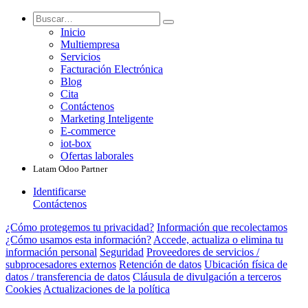
Inicio
Multiempresa
Servicios
Facturación Electrónica
Blog
Cita
Contáctenos
Marketing Inteligente
E-commerce
iot-box
Ofertas laborales
Latam Odoo Partner
Identificarse
Contáctenos
¿Cómo protegemos tu privacidad?
Información que recolectamos
¿Cómo usamos esta información?
Accede, actualiza o elimina tu
información personal
Seguridad
Proveedores de servicios /
subprocesadores externos
Retención de datos
Ubicación física de
datos / transferencia de datos
Cláusula de divulgación a terceros
Cookies
Actualizaciones de la política