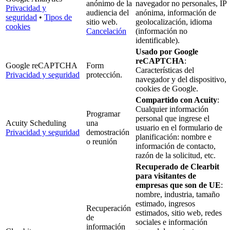
anónimo de la
navegador no personales, IP
Privacidad y
audiencia del
anónima, información de
seguridad
•
Tipos de
sitio web.
geolocalización, idioma
cookies
Cancelación
(información no
identificable).
Usado por Google
reCAPTCHA
:
Google reCAPTCHA
Form
Características del
Privacidad y seguridad
protección.
navegador y del dispositivo,
cookies de Google.
Compartido con Acuity
:
Cualquier información
Programar
personal que ingrese el
Acuity Scheduling
una
usuario en el formulario de
Privacidad y seguridad
demostración
planificación: nombre e
o reunión
información de contacto,
razón de la solicitud, etc.
Recuperado de Clearbit
para visitantes de
empresas que son de UE
:
nombre, industria, tamaño
estimado, ingresos
Recuperación
estimados, sitio web, redes
de
sociales e información
información