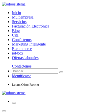
Inicio
Multiempresa
Servicios
Facturación Electrónica
Blog
Cita
Contáctenos
Marketing Inteligente
E-commerce
iot-box
Ofertas laborales
Contáctenos
Identificarse
Latam Odoo Partner