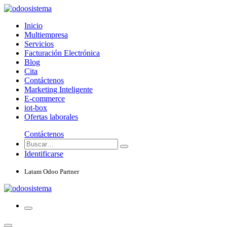
Inicio
Multiempresa
Servicios
Facturación Electrónica
Blog
Cita
Contáctenos
Marketing Inteligente
E-commerce
iot-box
Ofertas laborales
Contáctenos
Identificarse
Latam Odoo Partner