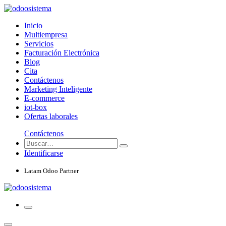
Inicio
Multiempresa
Servicios
Facturación Electrónica
Blog
Cita
Contáctenos
Marketing Inteligente
E-commerce
iot-box
Ofertas laborales
Contáctenos
Identificarse
Latam Odoo Partner