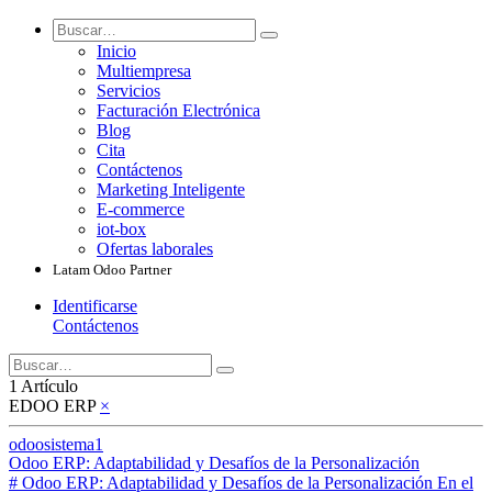
Inicio
Multiempresa
Servicios
Facturación Electrónica
Blog
Cita
Contáctenos
Marketing Inteligente
E-commerce
iot-box
Ofertas laborales
Latam Odoo Partner
Identificarse
Contáctenos
1 Artículo
EDOO ERP
×
odoosistema1
Odoo ERP: Adaptabilidad y Desafíos de la Personalización
# Odoo ERP: Adaptabilidad y Desafíos de la Personalización En el