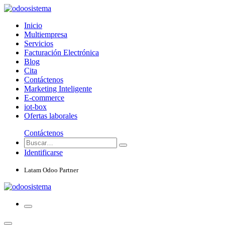
Inicio
Multiempresa
Servicios
Facturación Electrónica
Blog
Cita
Contáctenos
Marketing Inteligente
E-commerce
iot-box
Ofertas laborales
Contáctenos
Identificarse
Latam Odoo Partner