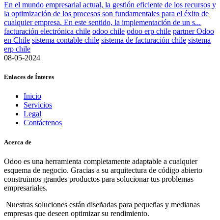
​En el mundo empresarial actual, la gestión eficiente de los recursos y
la optimización de los procesos son fundamentales para el éxito de
cualquier empresa. En este sentido, la implementación de un s...
facturación electrónica chile
odoo chile
odoo erp chile
partner Odoo
en Chile
sistema contable chile
sistema de facturación chile
sistema
erp chile
08-05-2024
Enlaces de Ínteres
Inicio
Servicios
Legal
Contáctenos
Acerca de
Odoo es una herramienta completamente adaptable a cualquier
esquema de negocio. Gracias a su arquitectura de código abierto
construimos grandes productos para solucionar tus problemas
empresariales.
Nuestras soluciones están diseñadas para pequeñas y medianas
empresas que deseen optimizar su rendimiento.