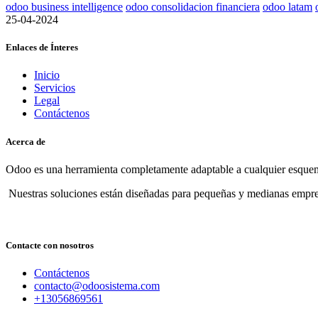
odoo business intelligence
odoo consolidacion financiera
odoo latam
25-04-2024
Enlaces de Ínteres
Inicio
Servicios
Legal
Contáctenos
Acerca de
Odoo es una herramienta completamente adaptable a cualquier esquema
Nuestras soluciones están diseñadas para pequeñas y medianas empre
Contacte con nosotros
Contáctenos
contacto@odoosistema.com
+13056869561