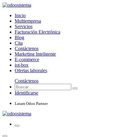
Inicio
Multiempresa
Servicios
Facturación Electrónica
Blog
Cita
Contáctenos
Marketing Inteligente
E-commerce
iot-box
Ofertas laborales
Contáctenos
Identificarse
Latam Odoo Partner