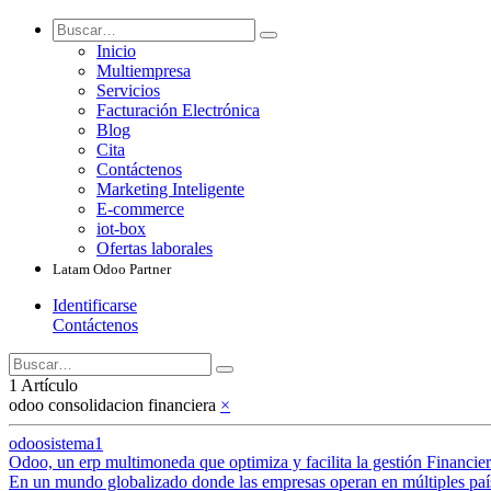
Inicio
Multiempresa
Servicios
Facturación Electrónica
Blog
Cita
Contáctenos
Marketing Inteligente
E-commerce
iot-box
Ofertas laborales
Latam Odoo Partner
Identificarse
Contáctenos
1 Artículo
odoo consolidacion financiera
×
odoosistema1
Odoo, un erp multimoneda que optimiza y facilita la gestión Financier
En un mundo globalizado donde las empresas operan en múltiples paíse