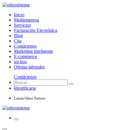
Inicio
Multiempresa
Servicios
Facturación Electrónica
Blog
Cita
Contáctenos
Marketing Inteligente
E-commerce
iot-box
Ofertas laborales
Contáctenos
Identificarse
Latam Odoo Partner