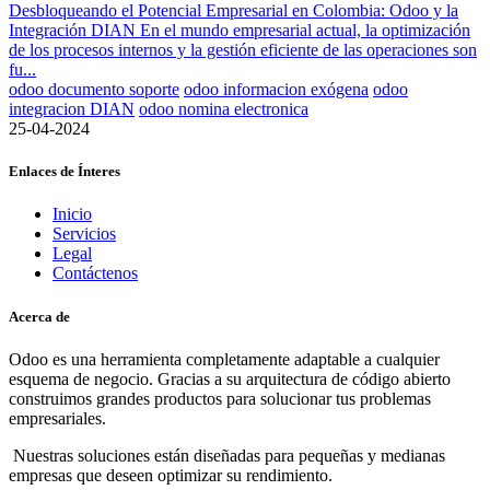
Desbloqueando el Potencial Empresarial en Colombia: Odoo y la
Integración DIAN En el mundo empresarial actual, la optimización
de los procesos internos y la gestión eficiente de las operaciones son
fu...
odoo documento soporte
odoo informacion exógena
odoo
integracion DIAN
odoo nomina electronica
25-04-2024
Enlaces de Ínteres
Inicio
Servicios
Legal
Contáctenos
Acerca de
Odoo es una herramienta completamente adaptable a cualquier
esquema de negocio. Gracias a su arquitectura de código abierto
construimos grandes productos para solucionar tus problemas
empresariales.
Nuestras soluciones están diseñadas para pequeñas y medianas
empresas que deseen optimizar su rendimiento.