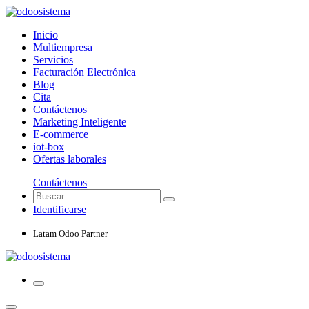
Inicio
Multiempresa
Servicios
Facturación Electrónica
Blog
Cita
Contáctenos
Marketing Inteligente
E-commerce
iot-box
Ofertas laborales
Contáctenos
Identificarse
Latam Odoo Partner