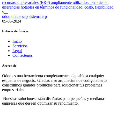
recursos empresariales (ERP) ampliamente utilizados, pero tienen
diferencias notables en términos de funcionalidad, costo, flexibilidad
y ...
odoo
oracle
sap
sistema erp
05-06-2024
Enlaces de Ínteres
Inicio
Servicios
Legal
Contáctenos
Acerca de
Odoo es una herramienta completamente adaptable a cualquier
esquema de negocio. Gracias a su arquitectura de código abierto
construimos grandes productos para solucionar tus problemas
empresariales.
Nuestras soluciones están diseñadas para pequeñas y medianas
empresas que deseen optimizar su rendimiento.