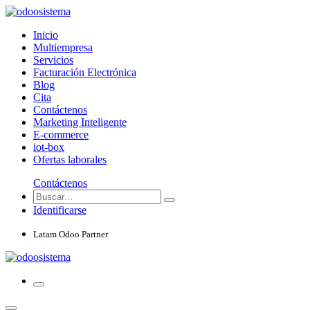
Inicio
Multiempresa
Servicios
Facturación Electrónica
Blog
Cita
Contáctenos
Marketing Inteligente
E-commerce
iot-box
Ofertas laborales
Contáctenos
Identificarse
Latam Odoo Partner