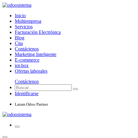
Inicio
Multiempresa
Servicios
Facturación Electrónica
Blog
Cita
Contáctenos
Marketing Inteligente
E-commerce
iot-box
Ofertas laborales
Contáctenos
Identificarse
Latam Odoo Partner