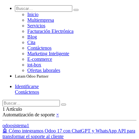
Inicio
Multiempresa
Servicios
Facturación Electrónica
Blog
Cita
Contáctenos
Marketing Inteligente
E-commerce
iot-box
Ofertas laborales
Latam Odoo Partner
Identificarse
Contáctenos
1 Artículo
Automatización de soporte
×
odoosistema1
🤖 Cómo integramos Odoo 17 con ChatGPT y WhatsApp API para
transformar el soporte al cliente