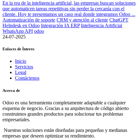
En la era de la inteligencia artificial, las empresas buscan soluciones
que automaticen tareas repetitivas sin perder la cercanía con el
cliente. Hoy te presentamos un caso real donde integramos Odoo ...
Automatización de soporte
CRM y atención al cliente
ChatGPT
Helpdesk en Odoo
Integración IA ERP
Inteligencia Artificial
WhatsApp API
odoo
24-07-2025
Enlaces de Ínteres
Inicio
Servicios
Legal
Contáctenos
Acerca de
Odoo es una herramienta completamente adaptable a cualquier
esquema de negocio. Gracias a su arquitectura de código abierto
construimos grandes productos para solucionar tus problemas
empresariales.
Nuestras soluciones están diseñadas para pequeñas y medianas
empresas que deseen optimizar su rendimiento.