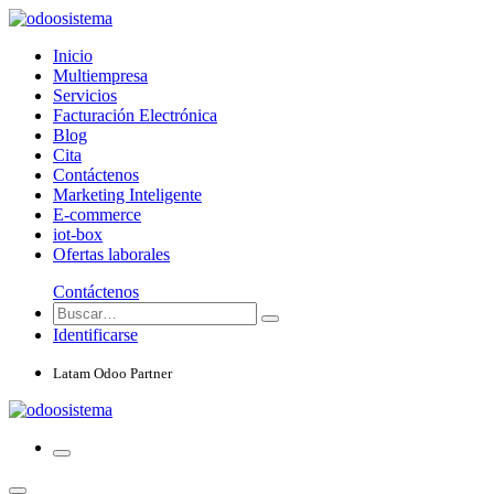
Inicio
Multiempresa
Servicios
Facturación Electrónica
Blog
Cita
Contáctenos
Marketing Inteligente
E-commerce
iot-box
Ofertas laborales
Contáctenos
Identificarse
Latam Odoo Partner