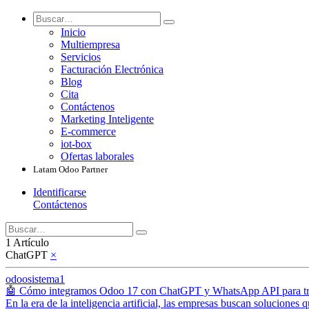
Inicio
Multiempresa
Servicios
Facturación Electrónica
Blog
Cita
Contáctenos
Marketing Inteligente
E-commerce
iot-box
Ofertas laborales
Latam Odoo Partner
Identificarse
Contáctenos
1 Artículo
ChatGPT
×
odoosistema1
🤖 Cómo integramos Odoo 17 con ChatGPT y WhatsApp API para trans
En la era de la inteligencia artificial, las empresas buscan soluciones