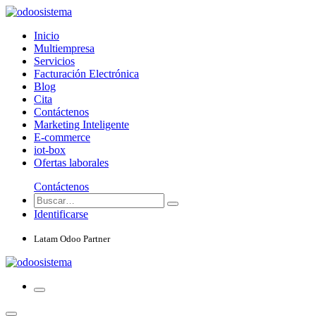
Inicio
Multiempresa
Servicios
Facturación Electrónica
Blog
Cita
Contáctenos
Marketing Inteligente
E-commerce
iot-box
Ofertas laborales
Contáctenos
Identificarse
Latam Odoo Partner