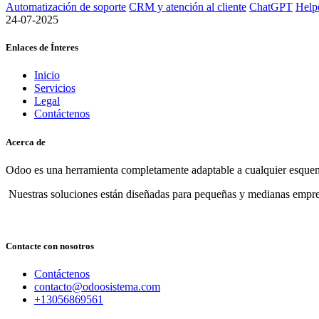
Automatización de soporte
CRM y atención al cliente
ChatGPT
Help
24-07-2025
Enlaces de Ínteres
Inicio
Servicios
Legal
Contáctenos
Acerca de
Odoo es una herramienta completamente adaptable a cualquier esquema
Nuestras soluciones están diseñadas para pequeñas y medianas empre
Contacte con nosotros
Contáctenos
contacto@odoosistema.com
+13056869561