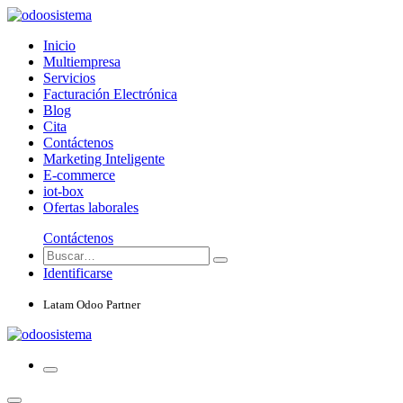
Inicio
Multiempresa
Servicios
Facturación Electrónica
Blog
Cita
Contáctenos
Marketing Inteligente
E-commerce
iot-box
Ofertas laborales
Contáctenos
Identificarse
Latam Odoo Partner