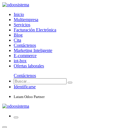
Inicio
Multiempresa
Servicios
Facturación Electrónica
Blog
Cita
Contáctenos
Marketing Inteligente
E-commerce
iot-box
Ofertas laborales
Contáctenos
Identificarse
Latam Odoo Partner