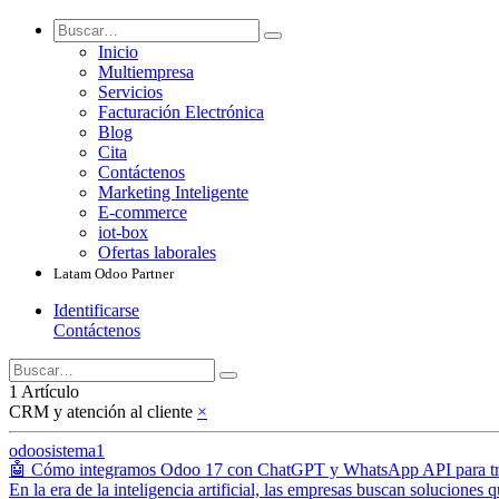
Inicio
Multiempresa
Servicios
Facturación Electrónica
Blog
Cita
Contáctenos
Marketing Inteligente
E-commerce
iot-box
Ofertas laborales
Latam Odoo Partner
Identificarse
Contáctenos
1 Artículo
CRM y atención al cliente
×
odoosistema1
🤖 Cómo integramos Odoo 17 con ChatGPT y WhatsApp API para trans
En la era de la inteligencia artificial, las empresas buscan soluciones