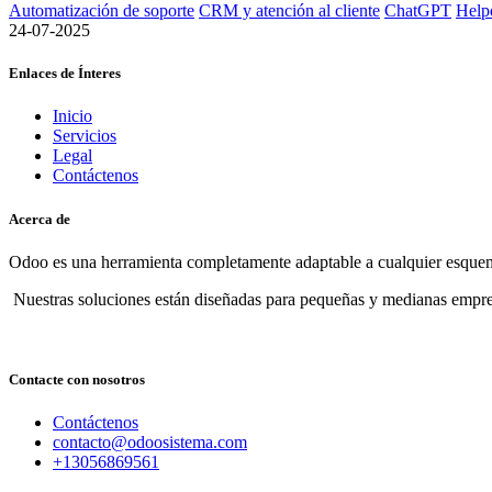
Automatización de soporte
CRM y atención al cliente
ChatGPT
Help
24-07-2025
Enlaces de Ínteres
Inicio
Servicios
Legal
Contáctenos
Acerca de
Odoo es una herramienta completamente adaptable a cualquier esquema
Nuestras soluciones están diseñadas para pequeñas y medianas empre
Contacte con nosotros
Contáctenos
contacto@odoosistema.com
+13056869561