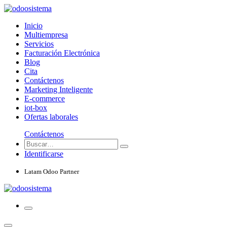
Inicio
Multiempresa
Servicios
Facturación Electrónica
Blog
Cita
Contáctenos
Marketing Inteligente
E-commerce
iot-box
Ofertas laborales
Contáctenos
Identificarse
Latam Odoo Partner