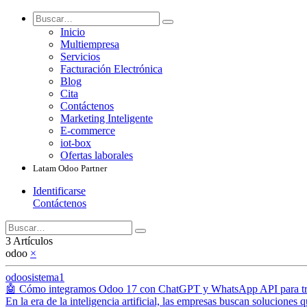
Inicio
Multiempresa
Servicios
Facturación Electrónica
Blog
Cita
Contáctenos
Marketing Inteligente
E-commerce
iot-box
Ofertas laborales
Latam Odoo Partner
Identificarse
Contáctenos
3 Artículos
odoo
×
odoosistema1
🤖 Cómo integramos Odoo 17 con ChatGPT y WhatsApp API para trans
En la era de la inteligencia artificial, las empresas buscan soluciones