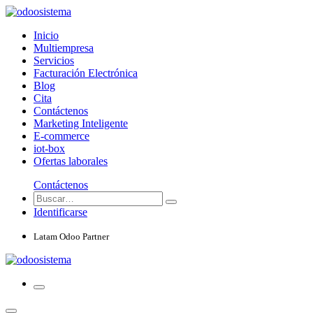
Inicio
Multiempresa
Servicios
Facturación Electrónica
Blog
Cita
Contáctenos
Marketing Inteligente
E-commerce
iot-box
Ofertas laborales
Contáctenos
Identificarse
Latam Odoo Partner