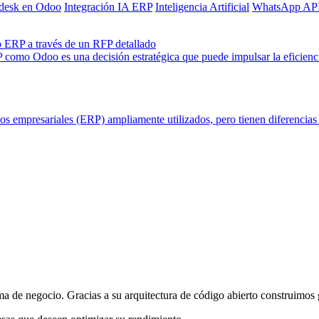
desk en Odoo
Integración IA ERP
Inteligencia Artificial
WhatsApp AP
 ERP a través de un RFP detallado
 como Odoo es una decisión estratégica que puede impulsar la eficienci
 empresariales (ERP) ampliamente utilizados, pero tienen diferencias no
 de negocio. Gracias a su arquitectura de código abierto construimos 