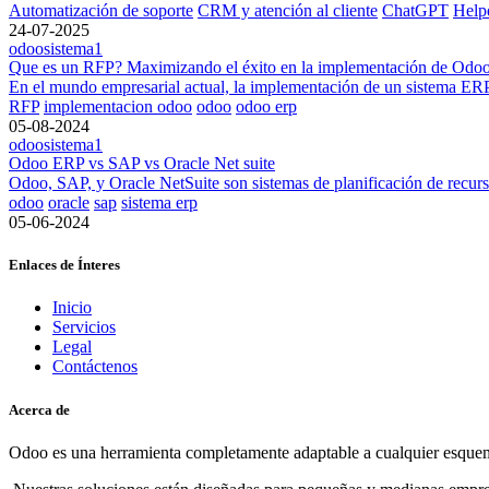
Automatización de soporte
CRM y atención al cliente
ChatGPT
Help
24-07-2025
odoosistema1
Que es un RFP? Maximizando el éxito en la implementación de Odoo
​En el mundo empresarial actual, la implementación de un sistema ERP
RFP
implementacion odoo
odoo
odoo erp
05-08-2024
odoosistema1
Odoo ERP vs SAP vs Oracle Net suite
Odoo, SAP, y Oracle NetSuite son sistemas de planificación de recursos
odoo
oracle
sap
sistema erp
05-06-2024
Enlaces de Ínteres
Inicio
Servicios
Legal
Contáctenos
Acerca de
Odoo es una herramienta completamente adaptable a cualquier esquema